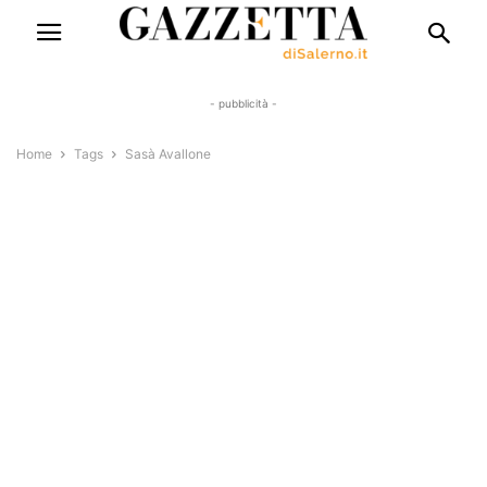
- pubblicità -
Home
Tags
Sasà Avallone