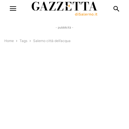
- pubblicità -
Home
Tags
Salerno città dell’acqua