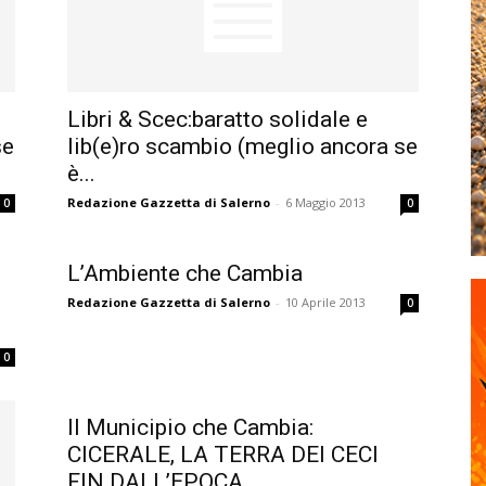
Libri & Scec:baratto solidale e
se
lib(e)ro scambio (meglio ancora se
è...
Redazione Gazzetta di Salerno
-
6 Maggio 2013
0
0
L’Ambiente che Cambia
Redazione Gazzetta di Salerno
-
10 Aprile 2013
0
0
Il Municipio che Cambia:
CICERALE, LA TERRA DEI CECI
FIN DALL’EPOCA...