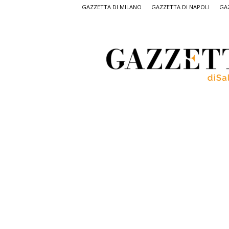
GAZZETTA DI MILANO
GAZZETTA DI NAPOLI
GAZ
Gazzetta
di
Salerno,
il
quotidiano
on
line
di
Salerno