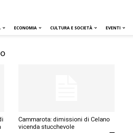
A
ECONOMIA
CULTURA E SOCIETÀ
EVENTI
no
di
Cammarota: dimissioni di Celano
n
vicenda stucchevole