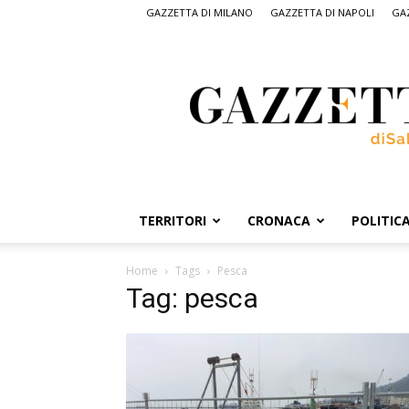
GAZZETTA DI MILANO
GAZZETTA DI NAPOLI
GAZ
Gazzetta
di
Salerno,
il
quotidiano
on
line
di
Salerno
TERRITORI
CRONACA
POLITIC
Home
Tags
Pesca
Tag: pesca