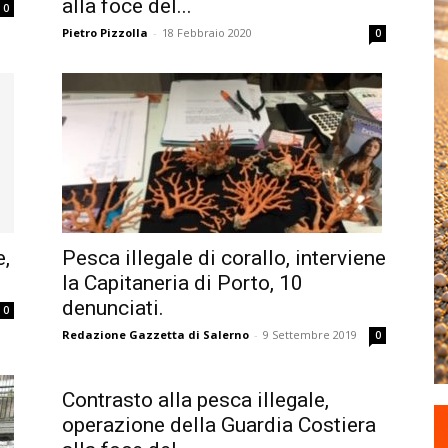
alla foce del...
0
Pietro Pizzolla
-
18 Febbraio 2020
0
e,
Pesca illegale di corallo, interviene
la Capitaneria di Porto, 10
denunciati.
0
Redazione Gazzetta di Salerno
-
9 Settembre 2019
0
Contrasto alla pesca illegale,
operazione della Guardia Costiera