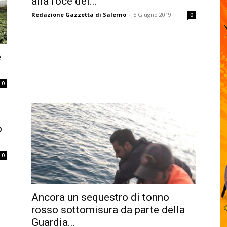
alla foce del...
Redazione Gazzetta di Salerno
-
5 Giugno 2019
0
e
0
o
0
Ancora un sequestro di tonno
rosso sottomisura da parte della
Guardia...