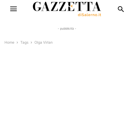
- pubblicità -
Home
Tags
Olga Virlan