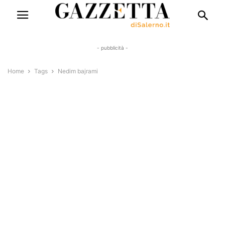
- pubblicità -
Home
Tags
Nedim bajrami