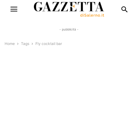
- pubblicità -
Home
Tags
Fly cocktail bar