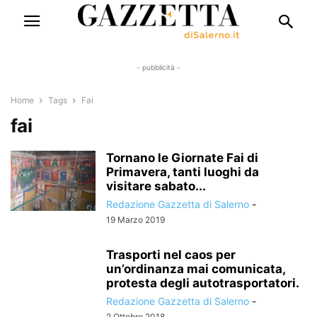
- pubblicità -
Home
Tags
Fai
fai
Tornano le Giornate Fai di
Primavera, tanti luoghi da
visitare sabato...
Redazione Gazzetta di Salerno
-
19 Marzo 2019
Trasporti nel caos per
un’ordinanza mai comunicata,
protesta degli autotrasportatori.
Redazione Gazzetta di Salerno
-
2 Ottobre 2018