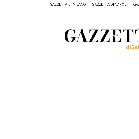
GAZZETTA DI MILANO
GAZZETTA DI NAPOLI
GAZ
Gazzetta
di
Salerno,
il
quotidiano
on
line
di
Salerno