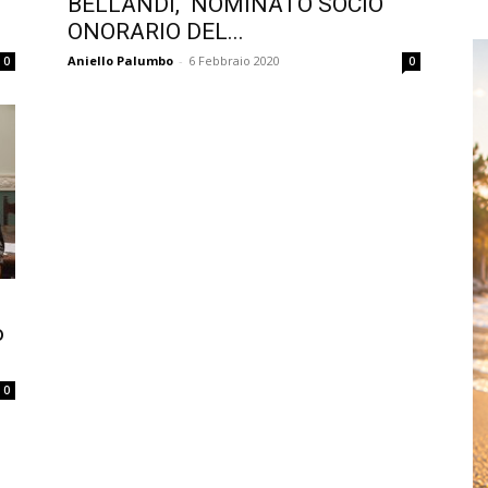
BELLANDI, NOMINATO SOCIO
ONORARIO DEL...
Aniello Palumbo
-
6 Febbraio 2020
0
0
o
0