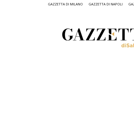
GAZZETTA DI MILANO
GAZZETTA DI NAPOLI
GAZ
Gazzetta
di
Salerno,
il
quotidiano
on
line
di
Salerno