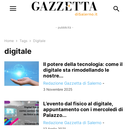
- pubblicità -
Home
Tags
Digitale
digitale
Il potere della tecnologia: come il
digitale sta rimodellando le
nostre...
Redazione Gazzetta di Salerno
-
3 Novembre 2025
L’evento dal fisico al digitale,
appuntamento con i mercoledì di
Palazzo...
Redazione Gazzetta di Salerno
-
12 Aprile 2021