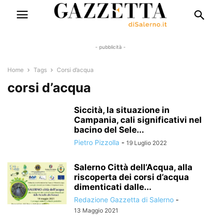
- pubblicità -
Home
Tags
Corsi d’acqua
corsi d’acqua
Siccità, la situazione in
Campania, cali significativi nel
bacino del Sele...
Pietro Pizzolla
-
19 Luglio 2022
Salerno Città dell’Acqua, alla
riscoperta dei corsi d’acqua
dimenticati dalle...
Redazione Gazzetta di Salerno
-
13 Maggio 2021