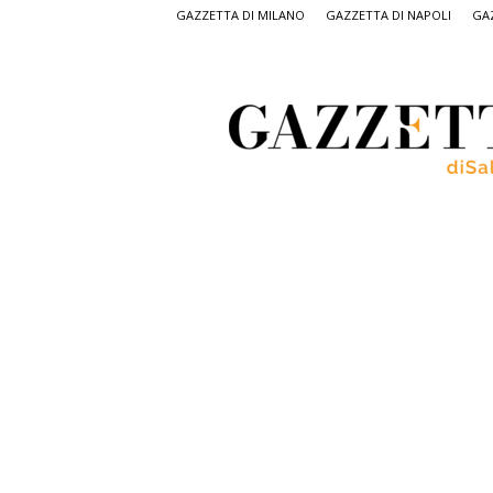
GAZZETTA DI MILANO
GAZZETTA DI NAPOLI
GAZ
Gazzetta
di
Salerno,
il
quotidiano
on
line
di
Salerno