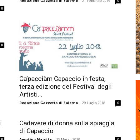
Redazione Gazzetta di Salerno
-
21 Febbraio 2019
0
0
0
Ca’pacciàm Capaccio in festa,
terza edizione del Festival degli
Artisti...
Redazione Gazzetta di Salerno
-
20 Luglio 2018
0
i
Cadavere di donna sulla spiaggia
di Capaccio
Agostino Marotta
-
15 Marzo 2018
0
0