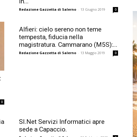
in...
Redazione Gazzetta di Salerno
-
13 Giugno 2019
0
Alfieri: cielo sereno non teme
tempesta, fiducia nella
magistratura. Cammarano (M5S):...
Redazione Gazzetta di Salerno
-
13 Maggio 2019
0
:
0
ia
SI.Net Servizi Informatici apre
sede a Capaccio.