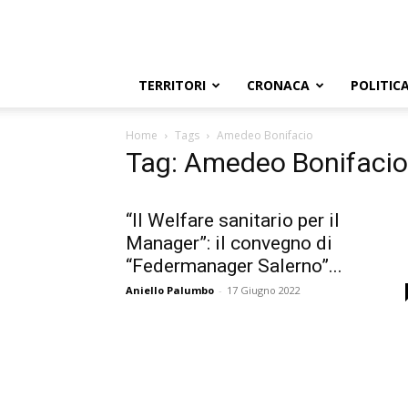
TERRITORI
CRONACA
POLITIC
Home
Tags
Amedeo Bonifacio
Tag: Amedeo Bonifacio
“Il Welfare sanitario per il
Manager”: il convegno di
“Federmanager Salerno”...
Aniello Palumbo
-
17 Giugno 2022