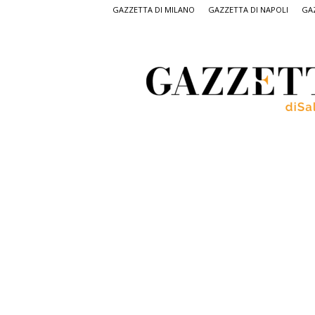
GAZZETTA DI MILANO
GAZZETTA DI NAPOLI
GAZ
Gazzetta
di
Salerno,
il
quotidiano
on
line
di
Salerno