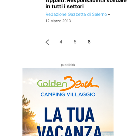
Appalti: Responsabilità solidale
in tutti i settori
Redazione Gazzetta di Salerno
-
12 Marzo 2013
4
5
6
- pubblicità -