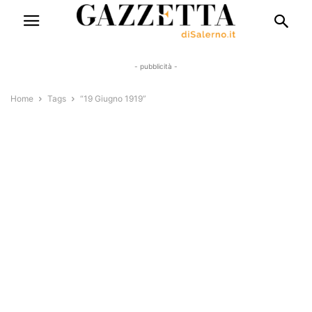
- pubblicità -
Home
Tags
“19 Giugno 1919”