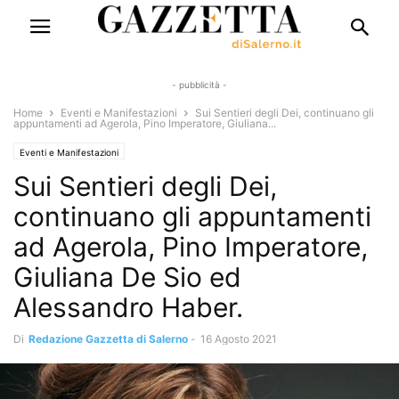
- pubblicità -
Home
Eventi e Manifestazioni
Sui Sentieri degli Dei, continuano gli
appuntamenti ad Agerola, Pino Imperatore, Giuliana...
Eventi e Manifestazioni
Sui Sentieri degli Dei,
continuano gli appuntamenti
ad Agerola, Pino Imperatore,
Giuliana De Sio ed
Alessandro Haber.
Di
Redazione Gazzetta di Salerno
-
16 Agosto 2021