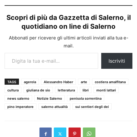
Scopri di più da Gazzetta di Salerno, il
quotidiano on line di Salerno
Abbonati per ricevere gli ultimi articoli inviati alla tua e-
mail.
Digita la tua e-mail...
Iscriviti
TAGS
agerola
Alessandro Haber
arte
costiera amalfitana
cultura
giuliana de sio
letteratura
libri
monti lattari
news salerno
Notizie Salerno
penisola sorrentina
pino imperatore
salerno attualità
sui sentieri degli dei