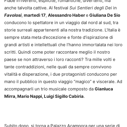
Fiabe irriverenti, esplicite, romantiche, divertenti, ma
anche talvolta cattive. Al festival
Sui Sentieri degli Dei
in
Favolosi
,
martedì 17
,
Alessandro Haber
e
Giuliana De Sio
conducono lo spettatore in un viaggio dal nord al sud, tra
storie surreali appartenenti alla nostra tradizione. L’Italia è
sempre stata meta d’eccezione e fonte d’ispirazione di
grandi artisti e intellettuali che l’hanno immortalata nei loro
scritti. Quindi come poter raccontare meglio il nostro
paese se non attraverso i loro racconti? Tra mille volti e
tante contraddizioni, nelle quali da sempre convivono
vitalità e disperazione, i due protagonisti conducono per
mano il pubblico in questo viaggio “magico” e viscerale. Ad
accompagnarli un trio musicale composto da
Gianluca
Mirra, Mario Nappi, Luigi Sigillo Cabiria
.
Subito dopo, si torna a Palazzo Acampora per una serie di