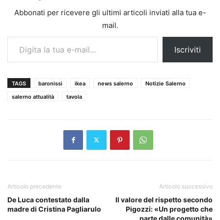
Abbonati per ricevere gli ultimi articoli inviati alla tua e-
mail.
Digita la tua e-mail...
Iscriviti
TAGS
baronissi
ikea
news salerno
Notizie Salerno
salerno attualità
tavola
Articolo precedente
Articolo successivo
De Luca contestato dalla
Il valore del rispetto secondo
madre di Cristina Pagliarulo
Pigozzi: «Un progetto che
parte dalle comunità»