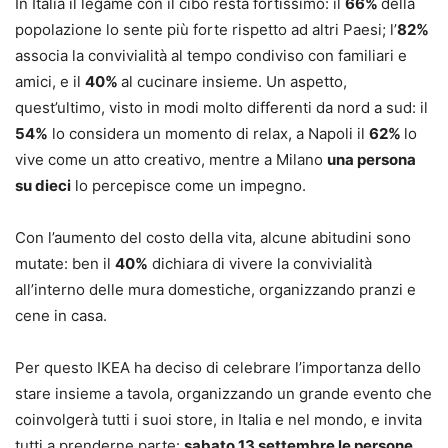
In Italia il legame con il cibo resta fortissimo: il
66%
della
popolazione lo sente più forte rispetto ad altri Paesi; l’
82%
associa la convivialità al tempo condiviso con familiari e
amici, e il
40%
al cucinare insieme. Un aspetto,
quest’ultimo, visto in modi molto differenti da nord a sud: il
54%
lo considera un momento di relax, a Napoli il
62%
lo
vive come un atto creativo, mentre a Milano
una persona
su dieci
lo percepisce come un impegno.
Con l’aumento del costo della vita, alcune abitudini sono
mutate: ben il
40%
dichiara di vivere la convivialità
all’interno delle mura domestiche, organizzando pranzi e
cene in casa.
Per questo IKEA ha deciso di celebrare l’importanza dello
stare insieme a tavola, organizzando un grande evento che
coinvolgerà tutti i suoi store, in Italia e nel mondo, e invita
tutti a prenderne parte:
sabato 13 settembre le persone