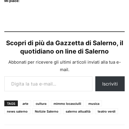
Mi piace:
Scopri di più da Gazzetta di Salerno, il
quotidiano on line di Salerno
Abbonati per ricevere gli ultimi articoli inviati alla tua e-
mail.
Digita la tua e-mail...
Iscriviti
TAGS
arte
cultura
mimmo locasciulli
musica
news salerno
Notizie Salerno
salerno attualità
teatro verdi