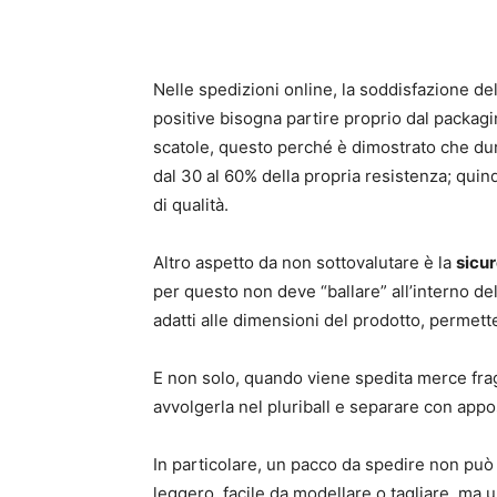
Nelle spedizioni online, la soddisfazione de
positive bisogna partire proprio dal packagin
scatole, questo perché è dimostrato che dura
dal 30 al 60% della propria resistenza; quind
di qualità.
Altro aspetto da non sottovalutare è la
sicu
per questo non deve “ballare” all’interno de
adatti alle dimensioni del prodotto, permett
E non solo, quando viene spedita merce fragil
avvolgerla nel pluriball e separare con apposi
In particolare, un pacco da spedire non può 
leggero, facile da modellare o tagliare, ma u