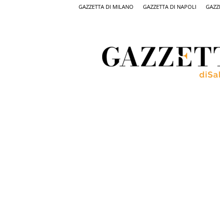
GAZZETTA DI MILANO
GAZZETTA DI NAPOLI
GAZZ
Gazzetta
di
Salerno,
il
quotidiano
on
line
di
Salerno