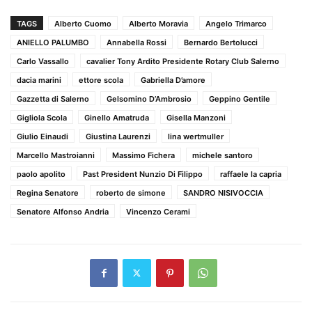
TAGS
Alberto Cuomo
Alberto Moravia
Angelo Trimarco
ANIELLO PALUMBO
Annabella Rossi
Bernardo Bertolucci
Carlo Vassallo
cavalier Tony Ardito Presidente Rotary Club Salerno
dacia marini
ettore scola
Gabriella D’amore
Gazzetta di Salerno
Gelsomino D’Ambrosio
Geppino Gentile
Gigliola Scola
Ginello Amatruda
Gisella Manzoni
Giulio Einaudi
Giustina Laurenzi
lina wertmuller
Marcello Mastroianni
Massimo Fichera
michele santoro
paolo apolito
Past President Nunzio Di Filippo
raffaele la capria
Regina Senatore
roberto de simone
SANDRO NISIVOCCIA
Senatore Alfonso Andria
Vincenzo Cerami