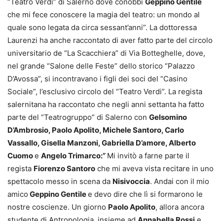
“Teatro Verdi” di Salerno dove conobbi
Geppino Gentile
che mi fece conoscere la magia del teatro: un mondo al
quale sono legata da circa sessant’anni”. La dottoressa
Laurenzi ha anche raccontato di aver fatto parte del circolo
universitario de “La Scacchiera” di Via Botteghelle, dove,
nel grande “Salone delle Feste” dello storico “Palazzo
D’Avossa”, si incontravano i figli dei soci del “Casino
Sociale”, l’esclusivo circolo del “Teatro Verdi”. La regista
salernitana ha raccontato che negli anni settanta ha fatto
parte del “Teatrogruppo” di Salerno con
Gelsomino
D’Ambrosio, Paolo Apolito, Michele Santoro, Carlo
Vassallo, Gisella Manzoni, Gabriella D’amore, Alberto
Cuomo
e
Angelo Trimarco:”
Mi invitò a farne parte il
regista
Fiorenzo Santoro
che mi aveva vista recitare in uno
spettacolo messo in scena da
Nisivoccia
. Andai con il mio
amico
Geppino Gentile
e devo dire che lì si formarono le
nostre coscienze. Un giorno
Paolo Apolito
, allora ancora
studente di Antropologia, insieme ad
Annabella Rossi
e