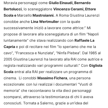
Moravia personaggi come
Giulio Einaudi, Bernardo
Bertolucci
, lo sceneggiatore
Vincenzo Cerami, Ettore
Scola e
Marcello
Mastroianni.
A Roma Giustina Laurenzi
conobbe anche
Lina Wertmuller
con la quale
successivamente iniziò a lavorare come attrice:” Mi
propose di lavorare alla sceneggiatura di un film “Napoli
luntanamente” che stava realizzando con
Raffaele La
Capria
e poi di recitare nei film “Io speriamo che me la
cavo”, “Francesca e Nunziata”, “Ninfa Plebea”. Dal 1985 al
2005 Giustina Laurenzi ha lavorato alla RAI come autrice e
regista realizzando vari programmi culturali:” Con
Gigliola
Scola
entrai alla RAI per realizzare un programma di
cinema. Li conobbi
Massimo Fichera
, una persona
eccezionale: con lui realizzai i documentari “Vuoti di
memoria” che raccontavano la vita dieci personaggi
scomparsi, attraverso la testimonianza di chi li aveva
conosciuti. Tornata a Salerno, grazie a un’idea del