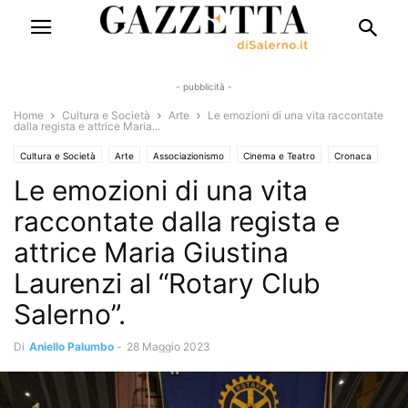
- pubblicità -
Home
Cultura e Società
Arte
Le emozioni di una vita raccontate
dalla regista e attrice Maria...
Cultura e Società
Arte
Associazionismo
Cinema e Teatro
Cronaca
Le emozioni di una vita
Turismo e Sapori
Eventi
Eventi e Manifestazioni
Interviste
Solo Annunci
Territori
Storia del territorio
raccontate dalla regista e
attrice Maria Giustina
Laurenzi al “Rotary Club
Salerno”.
Di
Aniello Palumbo
-
28 Maggio 2023