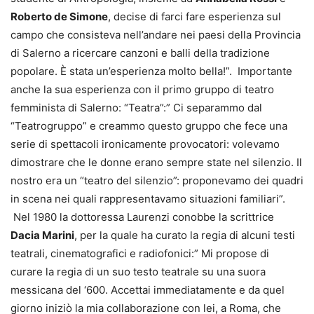
Roberto de Simone
, decise di farci fare esperienza sul
campo che consisteva nell’andare nei paesi della Provincia
di Salerno a ricercare canzoni e balli della tradizione
popolare. È stata un’esperienza molto bella!”. Importante
anche la sua esperienza con il primo gruppo di teatro
femminista di Salerno: “Teatra”:” Ci separammo dal
“Teatrogruppo” e creammo questo gruppo che fece una
serie di spettacoli ironicamente provocatori: volevamo
dimostrare che le donne erano sempre state nel silenzio. Il
nostro era un “teatro del silenzio”: proponevamo dei quadri
in scena nei quali rappresentavamo situazioni familiari”.
Nel 1980 la dottoressa Laurenzi conobbe la scrittrice
Dacia Marini
, per la quale ha curato la regia di alcuni testi
teatrali, cinematografici e radiofonici:” Mi propose di
curare la regia di un suo testo teatrale su una suora
messicana del ‘600. Accettai immediatamente e da quel
giorno iniziò la mia collaborazione con lei, a Roma, che