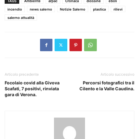
TAGS
Ambiente
arpac
Cronaca
diossine
eboli
incendio
news salerno
Notizie Salerno
plastica
rilievi
salerno attualità
Articolo precedente
Articolo successivo
Focolaio covid alla Givova
Percorsi fotografici tra il
Scafati, 7 positivi, rinviata
Cilento e la Valle Caudina.
gara di Verona.