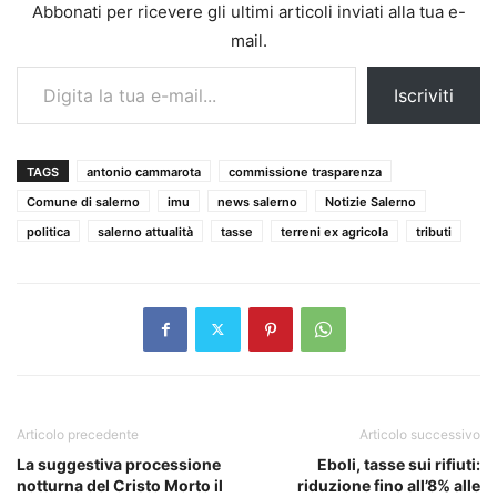
Abbonati per ricevere gli ultimi articoli inviati alla tua e-
mail.
Digita la tua e-mail...
Iscriviti
TAGS
antonio cammarota
commissione trasparenza
Comune di salerno
imu
news salerno
Notizie Salerno
politica
salerno attualità
tasse
terreni ex agricola
tributi
Articolo precedente
Articolo successivo
La suggestiva processione
Eboli, tasse sui rifiuti:
notturna del Cristo Morto il
riduzione fino all’8% alle