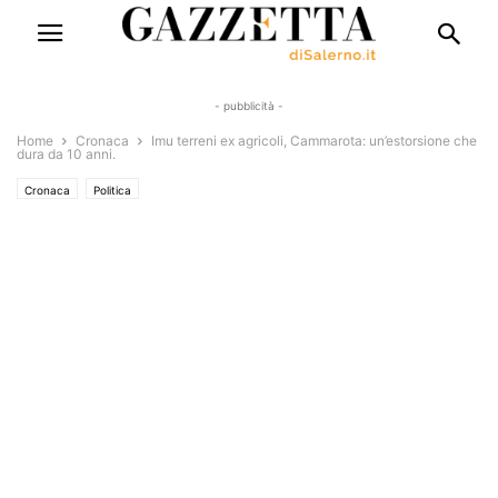
- pubblicità -
Home
Cronaca
Imu terreni ex agricoli, Cammarota: un’estorsione che
dura da 10 anni.
Cronaca
Politica