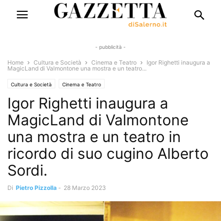
- pubblicità -
Home
Cultura e Società
Cinema e Teatro
Igor Righetti inaugura a
MagicLand di Valmontone una mostra e un teatro...
Cultura e Società
Cinema e Teatro
Igor Righetti inaugura a
MagicLand di Valmontone
una mostra e un teatro in
ricordo di suo cugino Alberto
Sordi.
Di
Pietro Pizzolla
-
28 Marzo 2023