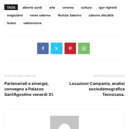
TAGS
alberto sordi
arte
cinema
cultura
igor righetti
magicland
news salerno
Notizie Salerno
salerno attualità
teatro
valmontone
Articolo precedente
Articolo successivo
Partenariati e sinergie,
Locazioni Campania, analisi
convegno a Palazzo
sociodemografica
Sant’Agostino venerdì 31.
Tecnocasa.