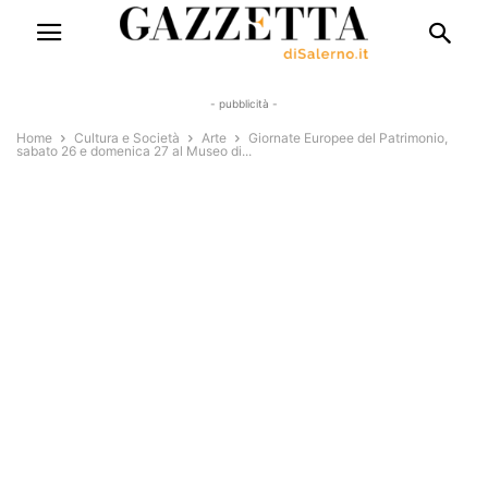
- pubblicità -
Home
Cultura e Società
Arte
Giornate Europee del Patrimonio,
sabato 26 e domenica 27 al Museo di...