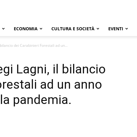
ECONOMIA
CULTURA E SOCIETÀ
EVENTI
bilancio dei Carabinieri Forestali ad un...
i Lagni, il bilancio
orestali ad un anno
lla pandemia.