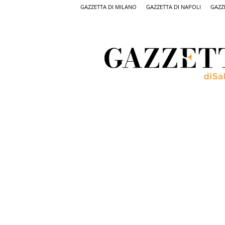
GAZZETTA DI MILANO
GAZZETTA DI NAPOLI
GAZZ
Gazzetta
di
Salerno,
il
quotidiano
on
line
di
Salerno