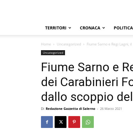
TERRITORI
CRONACA
POLITICA
Home
Uncategorized
Fiume Sarno e Regi Lagni, il 
Uncategorized
Fiume Sarno e Reg
dei Carabinieri F
dallo scoppio de
Di
Redazione Gazzetta di Salerno
-
26 Marzo 2021