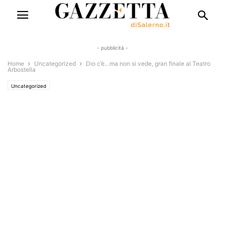
- pubblicità -
Home
Uncategorized
Dio c’è…ma non si vede, gran finale al Teatro
Arbostella
Uncategorized