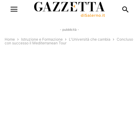
- pubblicità -
Home
Istruzione e Formazione
L'Università che cambia
Concluso
con successo il Mediterranean Tour