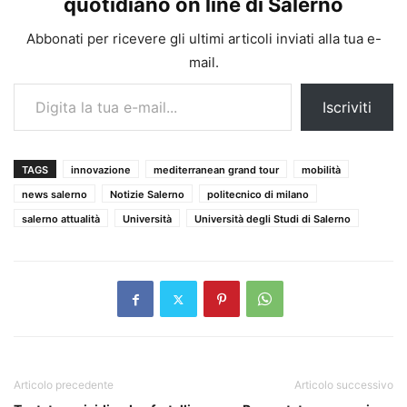
quotidiano on line di Salerno
Abbonati per ricevere gli ultimi articoli inviati alla tua e-
mail.
Digita la tua e-mail...
Iscriviti
TAGS
innovazione
mediterranean grand tour
mobilità
news salerno
Notizie Salerno
politecnico di milano
salerno attualità
Università
Università degli Studi di Salerno
Articolo precedente
Articolo successivo