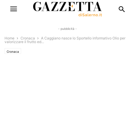
- pubblicità -
Home
Cronaca
A Caggiano nasce lo Sportello informativo Olio per
valorizzare il frutto ed...
Cronaca