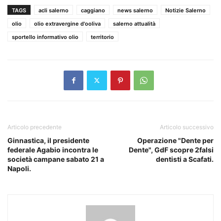
TAGS
acli salerno
caggiano
news salerno
Notizie Salerno
olio
olio extravergine d'ooliva
salerno attualità
sportello informativo olio
territorio
Articolo precedente
Articolo successivo
Ginnastica, il presidente
Operazione "Dente per
federale Agabio incontra le
Dente", GdF scopre 2falsi
società campane sabato 21 a
dentisti a Scafati.
Napoli.