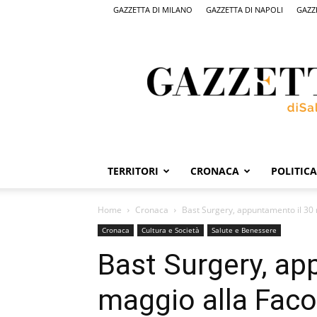
GAZZETTA DI MILANO
GAZZETTA DI NAPOLI
GAZZ
Gazzetta
di
Salerno,
il
quotidiano
on
line
di
Salerno
TERRITORI
CRONACA
POLITICA
Home
Cronaca
Bast Surgery, appuntamento il 30 ma
Cronaca
Cultura e Società
Salute e Benessere
Bast Surgery, ap
maggio alla Faco