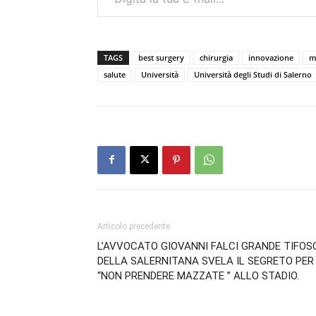
TAGS
best surgery
chirurgia
innovazione
m
salute
Università
Università degli Studi di Salerno
Articolo precedente
L’AVVOCATO GIOVANNI FALCI GRANDE TIFOS
DELLA SALERNITANA SVELA IL SEGRETO PER
“NON PRENDERE MAZZATE ” ALLO STADIO.