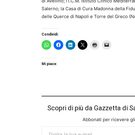
di Avellino; l’I.C.M. Istituto Clinico Mediterr
Salerno; la Casa di Cura Madonna della Fiduc
delle Querce di Napoli e Torre del Greco (N
Condividi:
Mi piace:
Scopri di più da Gazzetta di S
Abbonati per ricevere gli u
Digita la tua e-mail...