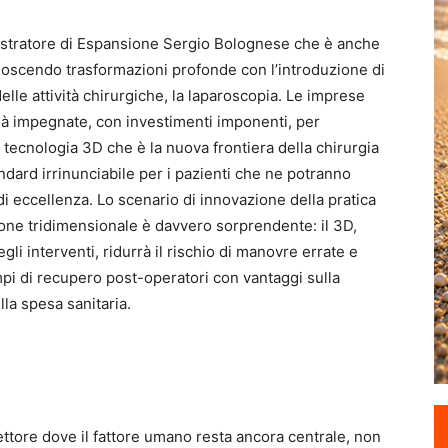
nistratore di Espansione Sergio Bolognese che è anche
onoscendo trasformazioni profonde con l’introduzione di
lle attività chirurgiche, la laparoscopia. Le imprese
già impegnate, con investimenti imponenti, per
a tecnologia 3D che è la nuova frontiera della chirurgia
ndard irrinunciabile per i pazienti che ne potranno
 di eccellenza. Lo scenario di innovazione della pratica
sione tridimensionale è davvero sorprendente: il 3D,
gli interventi, ridurrà il rischio di manovre errate e
empi di recupero post-operatori con vantaggi sulla
lla spesa sanitaria.
ettore dove il fattore umano resta ancora centrale, non