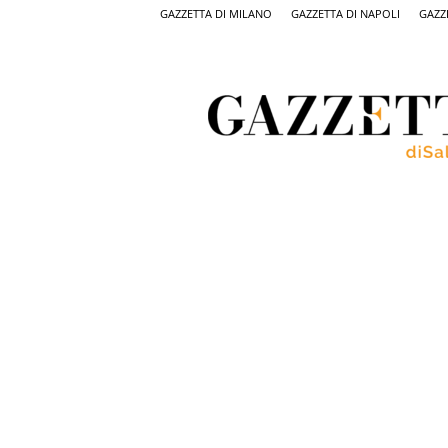
GAZZETTA DI MILANO
GAZZETTA DI NAPOLI
GAZZ
Gazzetta
di
Salerno,
il
quotidiano
on
line
di
Salerno