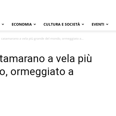
ECONOMIA
CULTURA E SOCIETÀ
EVENTI
il catamarano a vela più grande del mondo, ormeggiato a...
catamarano a vela più
o, ormeggiato a