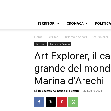
TERRITORI
CRONACA
POLITICA
Home
Territori
Turismo e Sapori
Art Explorer, 
Territori
Turismo e Sapori
Art Explorer, il 
grande del mond
Marina d’Arechi
Di
Redazione Gazzetta di Salerno
-
20 Luglio 2024