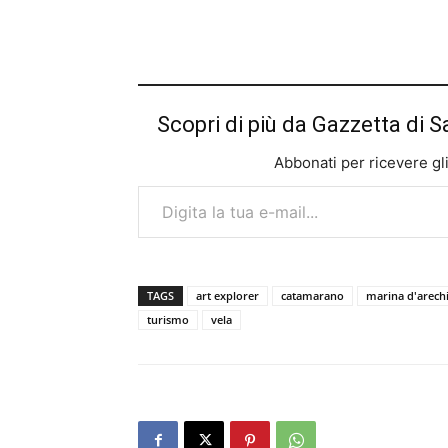
Scopri di più da Gazzetta di S
Abbonati per ricevere gli u
Digita la tua e-mail...
TAGS
art explorer
catamarano
marina d'arech
turismo
vela