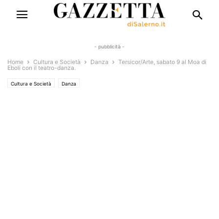
- pubblicità -
Home
Cultura e Società
Danza
Tersicor/Arte, sabato 9 al Moa di
Eboli con il teatro-danza.
Cultura e Società
Danza