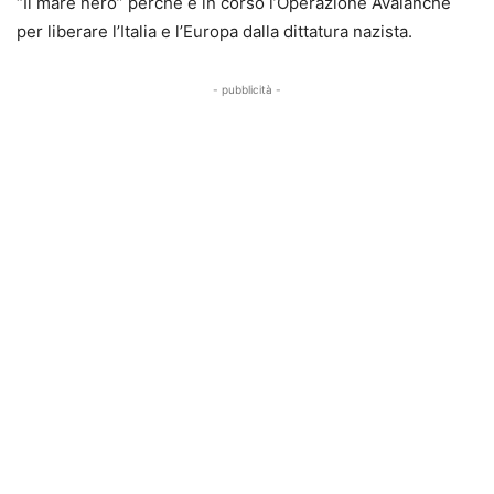
“Il mare nero” perché è in corso l’Operazione Avalanche
per liberare l’Italia e l’Europa dalla dittatura nazista.
- pubblicità -