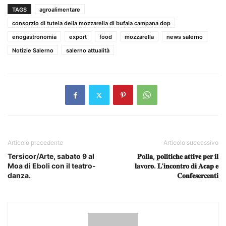
TAGS
agroalimentare
consorzio di tutela della mozzarella di bufala campana dop
enogastronomia
export
food
mozzarella
news salerno
Notizie Salerno
salerno attualità
Articolo precedente
Articolo successivo
Tersicor/Arte, sabato 9 al
𝐏𝐨𝐥𝐥𝐚, 𝐩𝐨𝐥𝐢𝐭𝐢𝐜𝐡𝐞 𝐚𝐭𝐭𝐢𝐯𝐞 𝐩𝐞𝐫 𝐢𝐥
Moa di Eboli con il teatro-
𝐥𝐚𝐯𝐨𝐫𝐨. 𝐋’𝐢𝐧𝐜𝐨𝐧𝐭𝐫𝐨 𝐝𝐢 𝐀𝐜𝐚𝐩 𝐞
danza.
𝐂𝐨𝐧𝐟𝐞𝐬𝐞𝐫𝐜𝐞𝐧𝐭𝐢