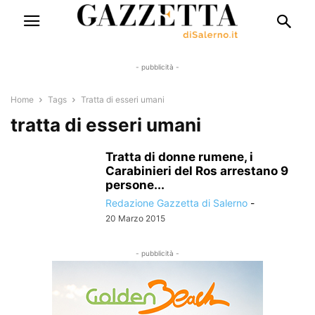
- pubblicità -
Home
Tags
Tratta di esseri umani
tratta di esseri umani
Tratta di donne rumene, i
Carabinieri del Ros arrestano 9
persone...
Redazione Gazzetta di Salerno
-
20 Marzo 2015
- pubblicità -