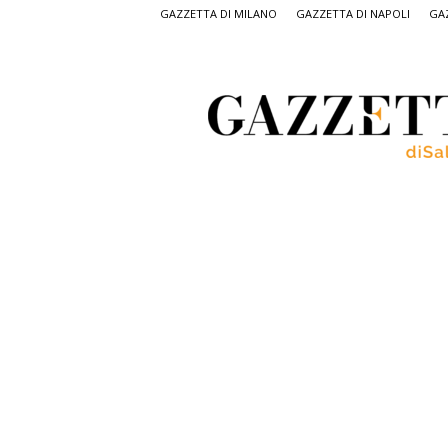
GAZZETTA DI MILANO
GAZZETTA DI NAPOLI
GAZ
Gazzetta
di
Salerno,
il
quotidiano
on
line
di
Salerno