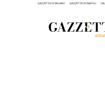
GAZZETTA DI MILANO
GAZZETTA DI NAPOLI
GAZ
Gazzetta
di
Salerno,
il
quotidiano
on
line
di
Salerno