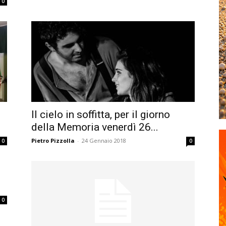
0
Il cielo in soffitta, per il giorno
della Memoria venerdì 26...
Pietro Pizzolla
-
24 Gennaio 2018
0
0
0