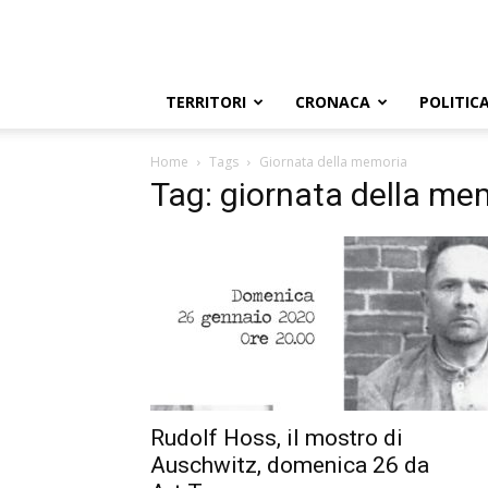
TERRITORI
CRONACA
POLITIC
Home
Tags
Giornata della memoria
Tag: giornata della me
Rudolf Hoss, il mostro di
Auschwitz, domenica 26 da