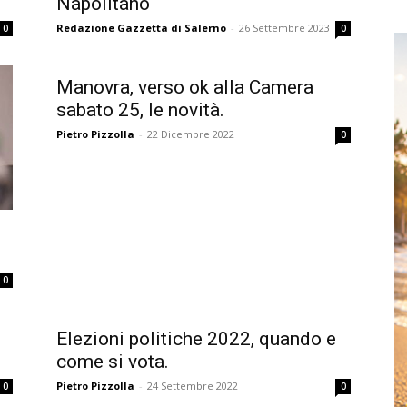
Napolitano
Redazione Gazzetta di Salerno
-
26 Settembre 2023
0
0
Manovra, verso ok alla Camera
sabato 25, le novità.
Pietro Pizzolla
-
22 Dicembre 2022
0
0
Elezioni politiche 2022, quando e
come si vota.
Pietro Pizzolla
-
24 Settembre 2022
0
0