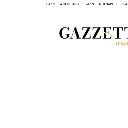
GAZZETTA DI MILANO
GAZZETTA DI NAPOLI
GAZ
Gazzetta
di
Salerno,
il
quotidiano
on
line
di
Salerno