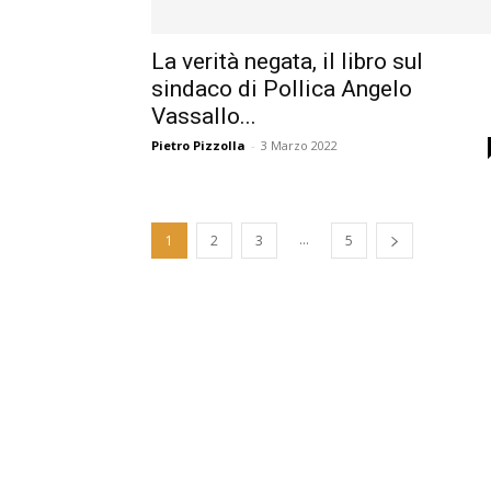
La verità negata, il libro sul
sindaco di Pollica Angelo
Vassallo...
Pietro Pizzolla
-
3 Marzo 2022
...
1
2
3
5