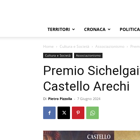
TERRITORI
CRONACA
POLITICA
Home
Cultura e Società
Associazionismo
Premi
Cultura e Società
Associazionismo
Premio Sichelgai
Castello Arechi
Di
Pietro Pizzolla
-
7 Giugno 2024