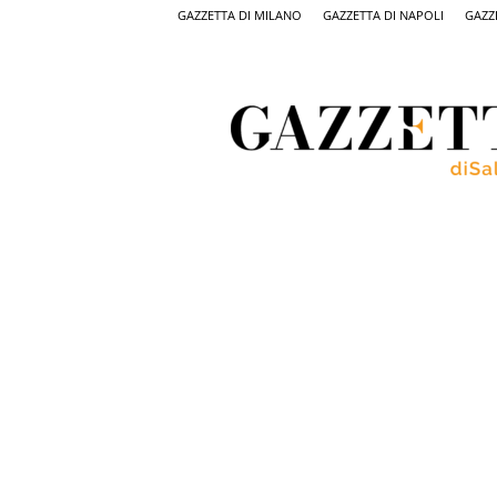
GAZZETTA DI MILANO
GAZZETTA DI NAPOLI
GAZZ
Gazzetta
di
Salerno,
il
quotidiano
on
line
di
Salerno