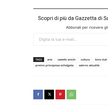
Scopri di più da Gazzetta di S
Abbonati per ricevere gli u
Digita la tua e-mail...
TAGS
arte
castello arechi
cultura
lions club
premio principessa sichelgaita
salerno attualità