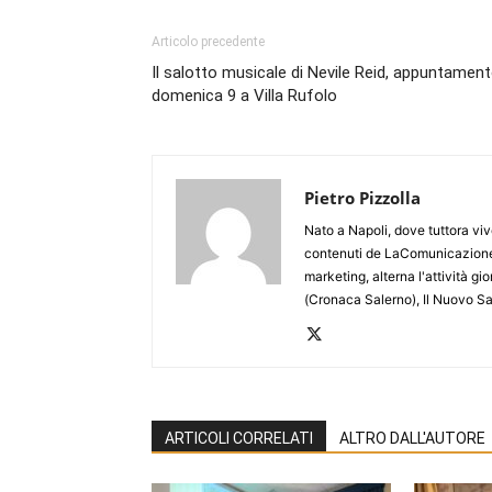
Articolo precedente
Il salotto musicale di Nevile Reid, appuntamen
domenica 9 a Villa Rufolo
Pietro Pizzolla
Nato a Napoli, dove tuttora viv
contenuti de LaComunicazione
marketing, alterna l'attività g
(Cronaca Salerno), Il Nuovo Sa
ARTICOLI CORRELATI
ALTRO DALL'AUTORE