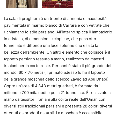
La sala di preghiera è un trionfo di armonia e maestosità,
pavimentata in marmo bianco di Carrara e con vetrate che
richiamano lo stile persiano. All’interno spicca il lampadario
in cristallo, di dimensioni ciclopiche, che pesa otto
tonnellate e diffonde una luce solenne che esalta la
bellezza dell’ambiente. Un altro elemento che colpisce è il
tappeto persiano tessuto a mano, realizzato da maestri
iraniani per la corte reale. Per anni è stato il più grande del
mondo: 60 x 70 metri (il primato adesso lo ha il tappeto
della grande moschea dello sceicco Zayed ad Abu Dhabi).
Copre un’area di 4.343 metri quadrati, è formato da 1
milione e 700 mila nodi e pesa 21 tonnellate. È realizzato a
mano da tessitori iraniani alla corte reale dell’Oman con
diversi stili tradizionali persiani e presenta 28 colori diversi
ottenuti da prodotti naturali. La moschea è accessibile