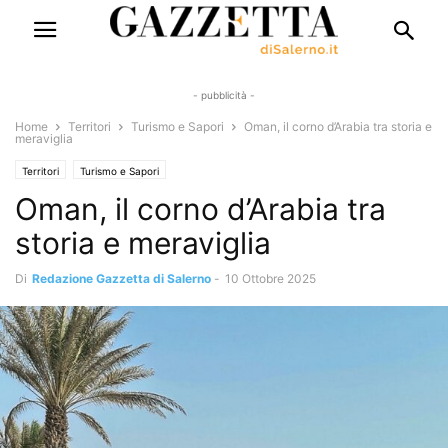
- pubblicità -
Home
Territori
Turismo e Sapori
Oman, il corno d’Arabia tra storia e
meraviglia
Territori
Turismo e Sapori
Oman, il corno d’Arabia tra
storia e meraviglia
Di
Redazione Gazzetta di Salerno
-
10 Ottobre 2025