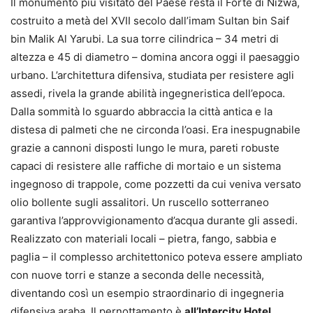
Il monumento più visitato del Paese resta il Forte di Nizwa,
costruito a metà del XVII secolo dall’imam Sultan bin Saif
bin Malik Al Yarubi. La sua torre cilindrica – 34 metri di
altezza e 45 di diametro – domina ancora oggi il paesaggio
urbano. L’architettura difensiva, studiata per resistere agli
assedi, rivela la grande abilità ingegneristica dell’epoca.
Dalla sommità lo sguardo abbraccia la città antica e la
distesa di palmeti che ne circonda l’oasi. Era inespugnabile
grazie a cannoni disposti lungo le mura, pareti robuste
capaci di resistere alle raffiche di mortaio e un sistema
ingegnoso di trappole, come pozzetti da cui veniva versato
olio bollente sugli assalitori. Un ruscello sotterraneo
garantiva l’approvvigionamento d’acqua durante gli assedi.
Realizzato con materiali locali – pietra, fango, sabbia e
paglia – il complesso architettonico poteva essere ampliato
con nuove torri e stanze a seconda delle necessità,
diventando così un esempio straordinario di ingegneria
difensiva araba. Il pernottamento è
all’Intercity Hotel