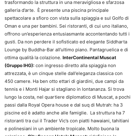
trasformando la struttura in una meravigliosa e sfarzosa
galleria d’arte. È presente una piscina principale
spettacolare a sfioro con vista sulla spiaggia e sul Golfo di
Oman e una per bambini. Sei ristoranti, di cui uno italiano,
offrono un’esperienza entusiasmante accontentando tutti i
gusti. Da non perdere il sofisticato ed elegante Siddharta
Lounge by Buddha-Bar all’ultimo piano. Pantagruelica e di
ottima qualità la colazione.
InterContinental Muscat
(Gruppo IHG):
con ingresso diretto alla spiaggia non
attrezzata, è un cinque stelle dall’eleganza classica con
450 camere. Ha ben otto ettari di giardini, due campi da
tennis e i Monti Hajar si stagliano in lontananza. Si trova
lungo la costa, nel quartiere diplomatico di Muscat, a pochi
passi dalla Royal Opera house e dal suq di Mutrah: ha 3
piscine ed è adatto anche alle famiglie. La struttura ha 7
ristoranti tra cui il Trader Vic’s con piatti hawaiani, tahitiani
e polinesiani in un ambiente tropicale. Molto buona la