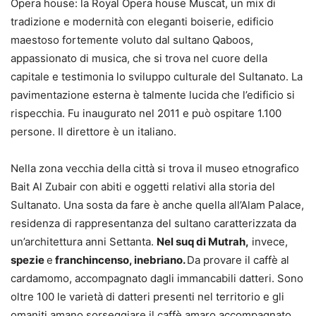
Opera house: la Royal Opera house Muscat, un mix di
tradizione e modernità con eleganti boiserie, edificio
maestoso fortemente voluto dal sultano Qaboos,
appassionato di musica, che si trova nel cuore della
capitale e testimonia lo sviluppo culturale del Sultanato. La
pavimentazione esterna è talmente lucida che l’edificio si
rispecchia. Fu inaugurato nel 2011 e può ospitare 1.100
persone. Il direttore è un italiano.
Nella zona vecchia della città si trova il museo etnografico
Bait Al Zubair con abiti e oggetti relativi alla storia del
Sultanato. Una sosta da fare è anche quella all’Alam Palace,
residenza di rappresentanza del sultano caratterizzata da
un’architettura anni Settanta.
Nel suq di Mutrah
,
invece,
spezie
e
franchincenso, inebriano.
Da provare il caffè al
cardamomo, accompagnato dagli immancabili datteri. Sono
oltre 100 le varietà di datteri presenti nel territorio e gli
omaniti amano sorseggiare il caffè amaro accompagnato