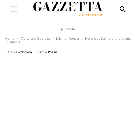
- pubblicità -
Home
Cultura e Società
Libri e Poesia
Nero d’autunno alla Libreria
Feltrinelli
Cultura e Società
Libri e Poesia