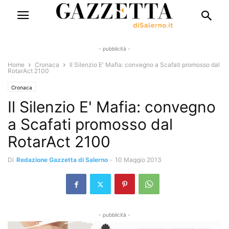
- pubblicità -
Home
Cronaca
Il Silenzio E' Mafia: convegno a Scafati promosso dal
RotarAct 2100
Cronaca
Il Silenzio E' Mafia: convegno
a Scafati promosso dal
RotarAct 2100
Di
Redazione Gazzetta di Salerno
-
10 Maggio 2013
- pubblicità -