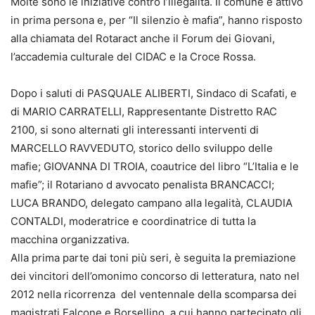
Molte sono le iniziative contro l’illegalità. Il comune è attivo
in prima persona e, per “Il silenzio è mafia”, hanno risposto
alla chiamata del Rotaract anche il Forum dei Giovani,
l’accademia culturale del CIDAC e la Croce Rossa.
Dopo i saluti di PASQUALE ALIBERTI, Sindaco di Scafati, e
di MARIO CARRATELLI, Rappresentante Distretto RAC
2100, si sono alternati gli interessanti interventi di
MARCELLO RAVVEDUTO, storico dello sviluppo delle
mafie; GIOVANNA DI TROIA, coautrice del libro “L’Italia e le
mafie”; il Rotariano d avvocato penalista BRANCACCI;
LUCA BRANDO, delegato campano alla legalità, CLAUDIA
CONTALDI, moderatrice e coordinatrice di tutta la
macchina organizzativa.
Alla prima parte dai toni più seri, è seguita la premiazione
dei vincitori dell’omonimo concorso di letteratura, nato nel
2012 nella ricorrenza del ventennale della scomparsa dei
magistrati Falcone e Borsellino, a cui hanno partecipato gli