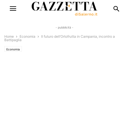
- pubblicità -
Home
Economia
Il futuro dell’Ortofrutta in Campania, incontro a
Battipaglia
Economia