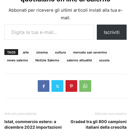
Abbonati per ricevere gli ultimi articoli inviati alla tua e-
mail.
Digita la tua e-mail...
Iscriviti
TAGS
arte
cinema
cultura
mercato san severino
news salerno
Notizie Salerno
salerno attualità
scuola
Articolo precedente
Articolo successivo
Istat, commercio estero: a
Graded tra gli 800 campioni
dicembre 2022 importazioni
italiani della crescita