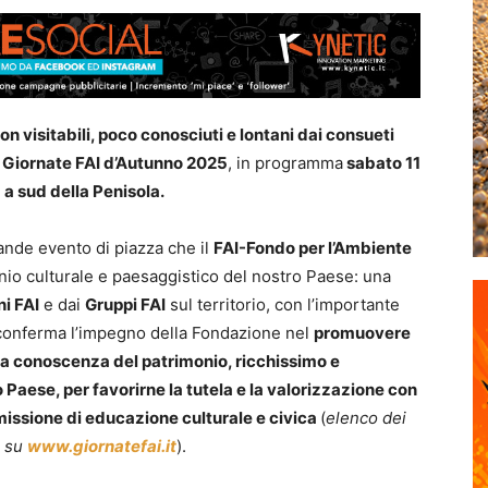
n visitabili, poco conosciuti e lontani dai consueti
Giornate FAI d’Autunno 2025
, in programma
sabato 11
 a sud della Penisola.
ande evento di piazza che il
FAI-Fondo per l’Ambiente
io culturale e paesaggistico del nostro Paese: una
i FAI
e dai
Gruppi FAI
sul territorio, con l’importante
conferma l’impegno della Fondazione nel
promuovere
, la conoscenza del patrimonio, ricchissimo e
o Paese, per favorirne la tutela e la valorizzazione con
a missione di educazione culturale e civica
(
elenco dei
i su
www.giornatefai.it
).