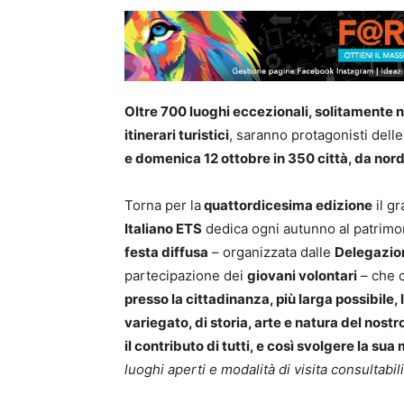
Oltre 700 luoghi
eccezionali, solitamente no
itinerari turistici
, saranno protagonisti delle
e domenica 12 ottobre in 350 città, da nord
Torna per la
quattordicesima edizione
il gr
Italiano ETS
dedica ogni autunno al patrimon
festa diffusa
–
organizzata dalle
Delegazion
partecipazione dei
giovani volontari
–
che 
presso la cittadinanza, più larga possibile
variegato, di storia, arte e natura del nostr
il contributo di tutti, e così svolgere la su
luoghi aperti e modalità di visita consultabil