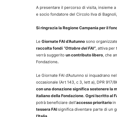
A presentare il percorso di visita, insieme a
e socio fondatore del Circolo Ilva di Bagnoli,
Si ringrazia la Regione Campania per il fo
Le
Giornate FAI d’Autunno
sono organizzate
raccolta fondi
“Ottobre del FAI”
, attiva per
verrà suggerito
un contributo libero
, che an
Fondazione
.
Le Giornate FAI d’Autunno si inquadrano nell’
occasionale (Art 143, c 3, lett a), DPR 917/8
con una donazione significa sostenere la mi
italiano della Fondazione.
Ogni Iscritto al F
potrà beneficiare dell’
accesso prioritario
in
tessera FAI
significa diventare parte di un
l’Italia
.