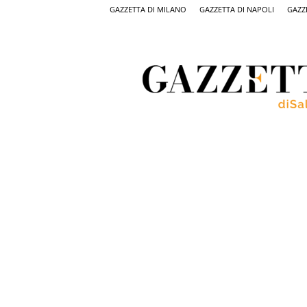
GAZZETTA DI MILANO
GAZZETTA DI NAPOLI
GAZZ
Gazzetta
di
Salerno,
il
quotidiano
on
line
di
Salerno