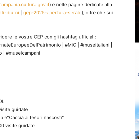
ampania.cultura.gov.it
) e nelle pagine dedicate alla
ti-diurni
|
gep-2025-apertura-serale
), oltre che sui
videre le vostre GEP con gli hashtag ufficiali:
ateEuropeeDelPatrimonio | #MiC | #museitaliani |
o | #museicampani
OLI
isite guidate
a e“Caccia ai tesori nascosti”
0 visite guidate