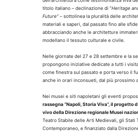
dell’architettura come testimonianza viva della
titolo italiano – declinazione di “
Heritage an
Future”
– sottolinea la pluralità delle architet
materiali e saperi, dal passato fino alle sfi
abbracciando anche le architetture immateria
modellano il tessuto culturale e civile.
Nelle giornate del 27 e 28 settembre e la ser
propongono iniziative dedicate a tutti i visita
come finestra sul passato e porta verso il f
anche in orari inconsueti, dal più prossimo
Nei musei e siti napoletani gli eventi propos
rassegna “Napoli, Storia Viva”, il progetto
vivo della Direzione regionale Musei nazi
Teatro Stabile delle Arti Medievali, gli Stati
Contemporaneo, e finanziato dalla Direzione