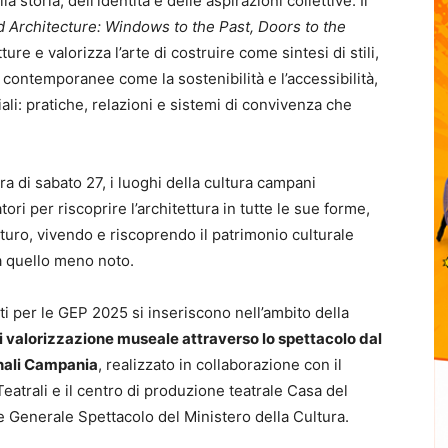
 storia, dell’identità e delle aspirazioni collettive. Il
d Architecture: Windows to the Past, Doors to the
ture e valorizza l’arte di costruire come sintesi di stili,
de contemporanee come la sostenibilità e l’accessibilità,
li: pratiche, relazioni e sistemi di convivenza che
a di sabato 27, i luoghi della cultura campani
tori per riscoprire l’architettura in tutte le sue forme,
uturo, vivendo e riscoprendo il patrimonio culturale
 a quello meno noto.
ti per le GEP 2025 si inseriscono nell’ambito della
 di valorizzazione museale attraverso lo spettacolo dal
onali Campania
, realizzato in collaborazione con il
 Teatrali e il centro di produzione teatrale Casa del
 Generale Spettacolo del Ministero della Cultura.