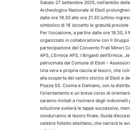
Sabato 27 settembre 2025, nell’ambito dell
Archeologico Nazionale di Eboli prolungherà 
dalle ore 18.30 alle ore 21.30 (ultimo ingress
simbolico di 1€ (eccetto le gratuità previste
Per l’occasione, a partire dalle ore 18.30, il
organizzato in collaborazione con il Grupp
partecipazione del Convento Frati Minori Cap
APS, L’Ermice APS, I Briganti dell’Ermice, J
patrocinata dal Comune di Eboli – Assessora
Una vera e propria caccia al tesoro, che co
alla scoperta del centro storico di Eboli e de
Piazza SS. Cosma e Damiano, con la distrib
l’orientamento e un breve corso di orienteri
saranno invitati a risolvere degli indovinelli
soluzione svelerà le tappe successive, mentr
condurranno al tesoro finale. Guida d’eccezi
celebre folletto ebolitano, che narrerà le av