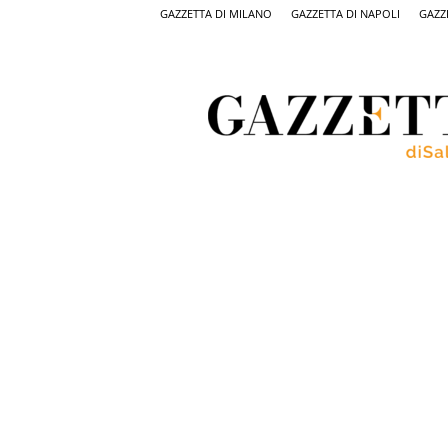
GAZZETTA DI MILANO
GAZZETTA DI NAPOLI
GAZZ
Gazzetta
di
Salerno,
il
quotidiano
on
line
di
Salerno