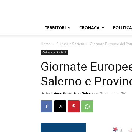
TERRITORI
CRONACA
POLITICA
Home
Cultura e Società
Giornate Europee del Patr
Cultura e Società
Giornate Europee
Salerno e Provin
Di
Redazione Gazzetta di Salerno
-
26 Settembre 2025