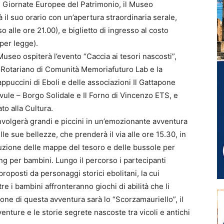
e Giornate Europee del Patrimonio, il Museo
il suo orario con un’apertura straordinaria serale,
o alle ore 21.00), e biglietto di ingresso al costo
 per legge).
 Museo ospiterà l’evento “Caccia ai tesori nascosti”,
o Rotariano di Comunità Memoriafuturo Lab e la
puccini di Eboli e delle associazioni Il Gattapone
evule – Borgo Solidale e Il Forno di Vincenzo ETS, e
to alla Cultura.
involgerà grandi e piccini in un’emozionante avventura
lle sue bellezze, che prenderà il via alle ore 15.30, in
uzione delle mappe del tesoro e delle bussole per
ng per bambini. Lungo il percorso i partecipanti
 proposti da personaggi storici ebolitani, la cui
e i bambini affronteranno giochi di abilità che li
one di questa avventura sarà lo “Scorzamauriello”, il
venture e le storie segrete nascoste tra vicoli e antichi