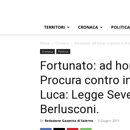
TERRITORI
CRONACA
POLITICA
Home
Cronaca
Fortunato: ad horas esposto in Pr
Cronaca
Politica
Fortunato: ad ho
Procura contro i
Luca: Legge Seve
Berlusconi.
Di
Redazione Gazzetta di Salerno
-
3 Giugno 2015