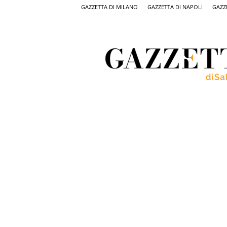
GAZZETTA DI MILANO
GAZZETTA DI NAPOLI
GAZZ
Gazzetta
di
Salerno,
il
quotidiano
on
line
di
Salerno