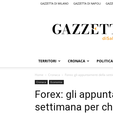
GAZZETTA DI MILANO
GAZZETTA DI NAPOLI
GAZZ
Gazzetta
di
Salerno,
il
quotidiano
on
line
di
Salerno
TERRITORI
CRONACA
POLITICA
Home
Cronaca
Forex: gli appuntamenti della sett
Cronaca
Economia
Forex: gli appun
settimana per chi