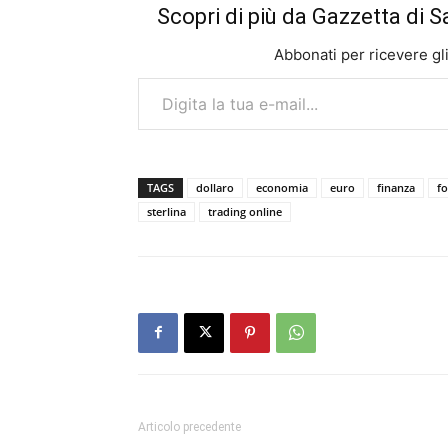
Scopri di più da Gazzetta di S
Abbonati per ricevere gli u
Digita la tua e-mail...
TAGS
dollaro
economia
euro
finanza
f
sterlina
trading online
Articolo precedente