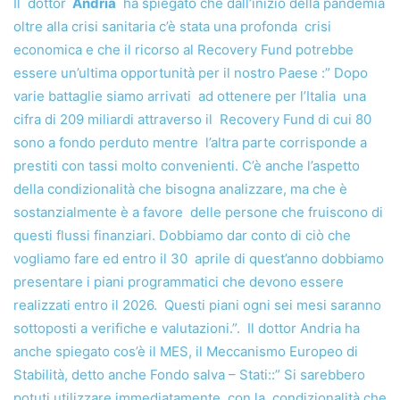
Il dottor
Andria
ha spiegato che dall’inizio della pandemia
oltre alla crisi sanitaria c’è stata una profonda crisi
economica e che il ricorso al Recovery Fund potrebbe
essere un’ultima opportunità per il nostro Paese :” Dopo
varie battaglie siamo arrivati ad ottenere per l’Italia una
cifra di 209 miliardi attraverso il Recovery Fund di cui 80
sono a fondo perduto mentre l’altra parte corrisponde a
prestiti con tassi molto convenienti. C’è anche l’aspetto
della condizionalità che bisogna analizzare, ma che è
sostanzialmente è a favore delle persone che fruiscono di
questi flussi finanziari. Dobbiamo dar conto di ciò che
vogliamo fare ed entro il 30 aprile di quest’anno dobbiamo
presentare i piani programmatici che devono essere
realizzati entro il 2026. Questi piani ogni sei mesi saranno
sottoposti a verifiche e valutazioni.”. Il dottor Andria ha
anche spiegato cos’è il MES, il Meccanismo Europeo di
Stabilità, detto anche Fondo salva – Stati::” Si sarebbero
potuti utilizzare immediatamente, con la condizionalità che