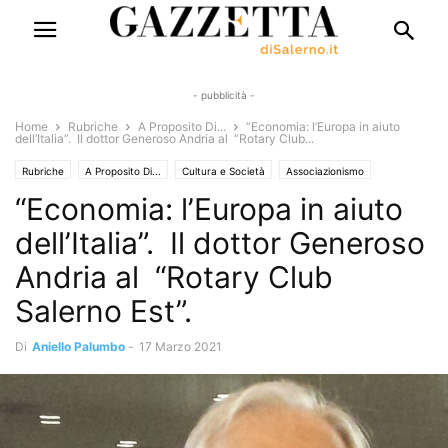
- pubblicità -
Home
Rubriche
A Proposito Di...
“Economia: l’Europa in aiuto
dell’Italia”. Il dottor Generoso Andria al “Rotary Club...
Rubriche
A Proposito Di...
Cultura e Società
Associazionismo
“Economia: l’Europa in aiuto
Chiacchiere&Caffe'
Economia
Emergenza Coronavirus - Covid 19
Eventi e Manifestazioni
Cronaca
Interviste
Libri e Poesia
Politica
dell’Italia”. Il dottor Generoso
Saggi & Romanzi
Segnali di Allarme
Solo Annunci
Andria al “Rotary Club
Salerno Est”.
Di
Aniello Palumbo
-
17 Marzo 2021