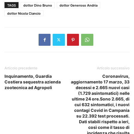
TAGS
dottor Dino Bruno
dottor Generoso Andria
dottor Nicola Ciancio
Articolo precedente
Articolo successivo
Inquinamento, Guardia
Coronavirus,
Costiera sequestra azienda
aggiornamento 17 marzo, 33
zootecnica ad Agropoli
decessi e 2.665 nuovi casi
(1.729 asintomatici) nelle
ultime 24 ore.Sono 2.665, di
cui 632 sintomatici, i nuovi
contagi Covid in Campania
su 22.392 test processati.
Dati stabili rispetto a ieri,
così come il tasso di
incidenza che risulta