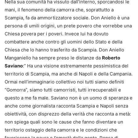
Nella sua comunità ha vissuto dall’interno, sporcandosi le
mani, il fenomeno della camorra che, soprattutto a
Scampia, fa da ammortizzatore sociale. Don Aniello è una
persona di umili origini, un prete povero che vorrebbe una
Chiesa povera per i poveri. Invece lui ha dovuto
combattere anche contro gli uomini dello Stato e della
Chiesa che lo hanno trasferito da Scampia. Don Aniello
Manganiello ha sempre preso le distanze da
Roberto
Saviano
:” Ha una visione estremamente pessimistica del
territorio di Scampia, ma anche di Napoli e della Campania.
Ormai nell’immaginario collettivo noi tutti siamo definiti
“Gomorra”, siamo tutti camorristi, tutti irrecuperabili e
questo a me fa male. Saviano non è un uomo di speranza e
anche come giornalista racconta Scampia e Napoli senza
obiettività, con disprezzo della verità che racconta a metà:
non spiega quali sono le cause che fanno diventare un
territorio ostaggio della camorra e le condizioni che
favoriscono la paura e l’omertà della gente. Pensa di