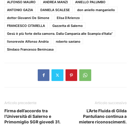
ALFONSO MAURO
ANDREA MANZI
ANIELLO PALUMBO
ANTONIO GAZIA
DANIELA SCALESE
don aniello manganiello
dottor Giovanni De Simone
Elisa D’Arienzo
FRANCESCO CITARELLA
Gazzetta di Salerno
Gesù è più forte della camorra. Dalla Campania alle Scampia d’Italia”
l’onorevole Alfonso Andria
roberto saviano
Sindaco Francesco Benincasa
Articolo precedente
Articolo successivo
Firma dell’accordo tra
L’Arte Fluida di Gilda
l’Università di Salerno e
Pantuliano continua a
Primomiglio SGR giovedì 31.
mietere riconoscimenti.