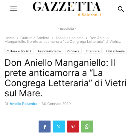
- pubblicità -
Home
Cultura e Società
Associazionismo
Don Aniello
Manganiello: Il prete anticamorra a “La Congrega Letteraria” di Vietri...
Cultura e Società
Associazionismo
Cronaca
Interviste
Libri e Poesia
Don Aniello Manganiello: Il
Rubriche
Lo Stivale Positivo
Saggi & Romanzi
prete anticamorra a “La
Congrega Letteraria” di Vietri
sul Mare.
Di
Aniello Palumbo
-
30 Gennaio 2019