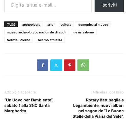
Iscriviti
TAGS
archeologia
arte
cultura
domenica al museo
museo archeologico nazionale di eboli
news salerno
Notizie Salerno
salerno attualità
Articolo precedente
Articolo successivo
“Un Uovo per l’Ambiente”,
Rotary Battipaglia e
sabato 1 alla SNC Santa
Legambiente, nuovi alberi
Margherita.
nel segno de “Le Buone
Stelle della Piana del Sele”.